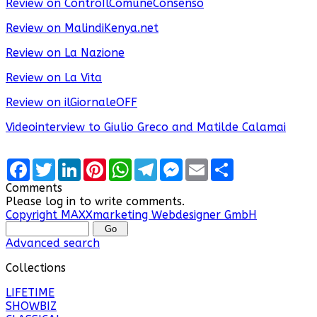
Review on ControIlComuneConsenso
Review on MalindiKenya.net
Review on La Nazione
Review on La Vita
Review on ilGiornaleOFF
Videointerview to Giulio Greco and Matilde Calamai
Facebook
Twitter
LinkedIn
Pinterest
WhatsApp
Telegram
Messenger
Email
Share
Comments
Please log in to write comments.
Copyright MAXXmarketing Webdesigner GmbH
Advanced search
Collections
LIFETIME
SHOWBIZ