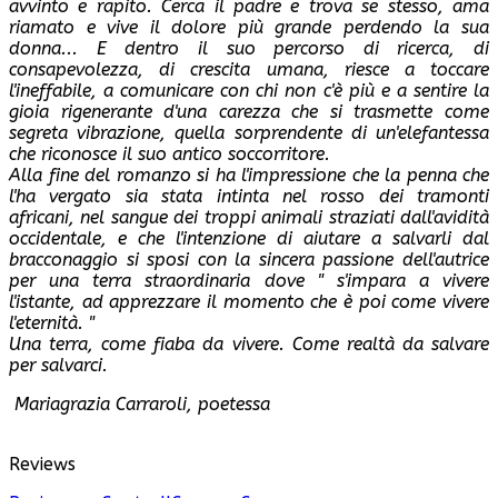
avvinto e rapito. Cerca il padre e trova se stesso, ama
riamato e vive il dolore più grande perdendo la sua
donna... E dentro il suo percorso di ricerca, di
consapevolezza, di crescita umana, riesce a toccare
l'ineffabile, a comunicare con chi non c'è più e a sentire la
gioia rigenerante d'una carezza che si trasmette come
segreta vibrazione, quella sorprendente di un'elefantessa
che riconosce il suo antico soccorritore.
Alla fine del romanzo si ha l'impressione che la penna che
l'ha vergato sia stata intinta nel rosso dei tramonti
africani, nel sangue dei troppi animali straziati dall'avidità
occidentale, e che l'intenzione di aiutare a salvarli dal
bracconaggio si sposi con la sincera passione dell'autrice
per una terra straordinaria dove " s'impara a vivere
l'istante, ad apprezzare il momento che è poi come vivere
l'eternità. "
Una terra, come fiaba da vivere. Come realtà da salvare
per salvarci.
Mariagrazia Carraroli, poetessa
Reviews