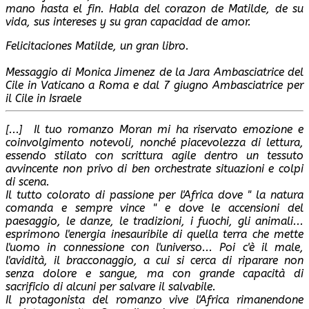
mano hasta el fin. Habla del corazon de Matilde, de su
vida, sus intereses y su gran capacidad de amor.
Felicitaciones Matilde, un gran libro.
Messaggio di Monica Jimenez de la Jara Ambasciatrice del
Cile in Vaticano a Roma e dal 7 giugno Ambasciatrice per
il Cile in Israele
[...] Il tuo romanzo Moran mi ha riservato emozione e
coinvolgimento notevoli, nonché piacevolezza di lettura,
essendo stilato con scrittura agile dentro un tessuto
avvincente non privo di ben orchestrate situazioni e colpi
di scena.
Il tutto colorato di passione per l'Africa dove " la natura
comanda e sempre vince " e dove le accensioni del
paesaggio, le danze, le tradizioni, i fuochi, gli animali...
esprimono l'energia inesauribile di quella terra che mette
l'uomo in connessione con l'universo... Poi c'è il male,
l'avidità, il bracconaggio, a cui si cerca di riparare non
senza dolore e sangue, ma con grande capacità di
sacrificio di alcuni per salvare il salvabile.
Il protagonista del romanzo vive l'Africa rimanendone