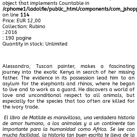
object that implements Countable in
/cphome1/ladolfie/public_html/components/com_jshopp
on line
114
Price:
EUR 12,00
Collection
:
Rubino
:
2016
:
190 pagine
Quantity in stock:
Unlimited
Alessandro,
Tuscan painter
, makes a fascinating
journey into the exotic Kenya
in search
of her missing
father
.
The evidence
in its possession lead him to an
asylum for the elephants and rhinos,
where he began
to
live and to work as a guard. He discovers a world of
love and
unconditional respect
to all animals, but
especially for the species that too often are killed for
the ivory trade
.
El libro de Matilde es maravilloso, una verdadera historia
de amor humano, a los animales y a un continente tan
importante para la humanidad como Africa. Se lee con
mucha facilidad, la historia tan buen escrita te lleva de la