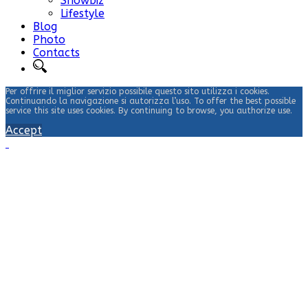
Showbiz
Lifestyle
Blog
Photo
Contacts
Per offrire il miglior servizio possibile questo sito utilizza i cookies.
Continuando la navigazione si autorizza l’uso. To offer the best possible
service this site uses cookies. By continuing to browse, you authorize use.
Accept